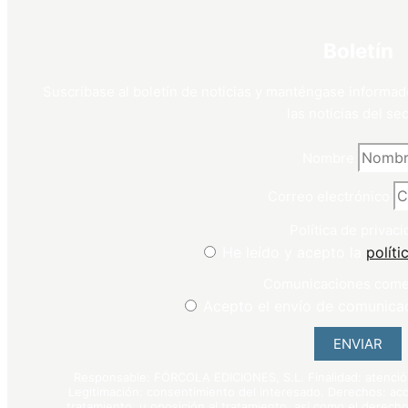
Boletín
Suscríbase al boletín de noticias y manténgase informad
las noticias del sec
Nombre
Correo electrónico
Política de privaci
He leído y acepto la
políti
Comunicaciones come
Acepto el envío de comunica
ENVIAR
Responsable: FÓRCOLA EDICIONES, S.L. Finalidad: atención 
Legitimación: consentimiento del interesado. Derechos: acce
tratamiento, u oposición al tratamiento, así como el derecho