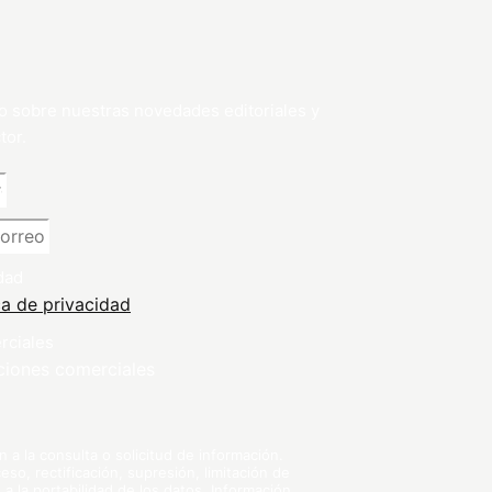
o sobre nuestras novedades editoriales y
tor.
dad
ca de privacidad
rciales
ciones comerciales
a la consulta o solicitud de información.
so, rectificación, supresión, limitación de
 a la portabilidad de los datos. Información