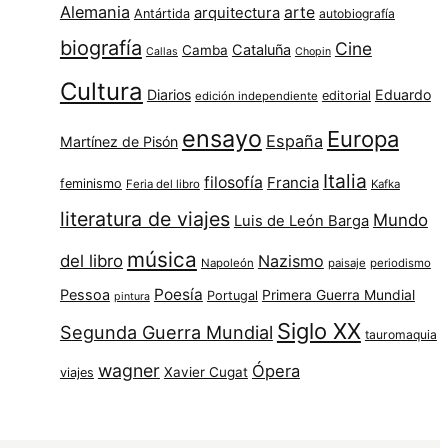
Alemania
arte
arquitectura
Antártida
autobiografía
biografía
Cine
Cataluña
Camba
Callas
Chopin
Cultura
Diarios
Eduardo
editorial
edición independiente
ensayo
Europa
España
Martínez de Pisón
Italia
filosofía
Francia
feminismo
Feria del libro
Kafka
literatura de viajes
Mundo
Luis de León Barga
música
del libro
Nazismo
Napoleón
paisaje
periodismo
Poesía
Pessoa
Primera Guerra Mundial
Portugal
pintura
Siglo XX
Segunda Guerra Mundial
tauromaquia
wagner
Ópera
Xavier Cugat
viajes