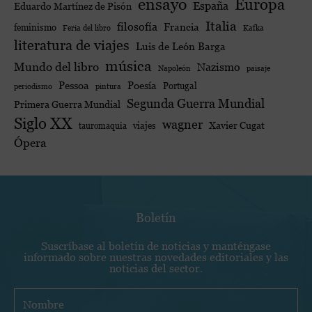
ensayo
Europa
España
Eduardo Martínez de Pisón
Italia
filosofía
Francia
feminismo
Feria del libro
Kafka
literatura de viajes
Luis de León Barga
música
Mundo del libro
Nazismo
Napoleón
paisaje
Poesía
Pessoa
Portugal
periodismo
pintura
Segunda Guerra Mundial
Primera Guerra Mundial
Siglo XX
wagner
viajes
Xavier Cugat
tauromaquia
Ópera
Boletín
Suscríbase al boletín de noticias y manténgase
informado sobre nuestras novedades editoriales y las
noticias del sector.
N