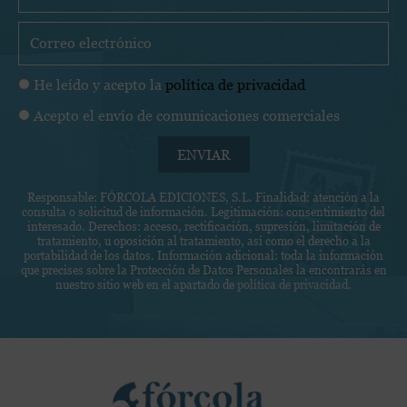
o
m
C
b
o
r
r
P
He leído y acepto la
política de privacidad
e
r
o
C
Acepto el envío de comunicaciones comerciales
e
l
o
o
í
ENVIAR
m
e
t
u
l
i
Responsable: FÓRCOLA EDICIONES, S.L. Finalidad: atención a la
n
e
consulta o solicitud de información. Legitimación: consentimiento del
c
i
c
interesado. Derechos: acceso, rectificación, supresión, limitación de
a
tratamiento, u oposición al tratamiento, así como el derecho a la
c
t
portabilidad de los datos. Información adicional: toda la información
d
a
r
que precises sobre la Protección de Datos Personales la encontrarás en
e
nuestro sitio web en el apartado de
política de privacidad
.
c
ó
p
i
n
r
o
i
i
n
c
Facebook
Instagram
Twitter
v
e
o
a
s