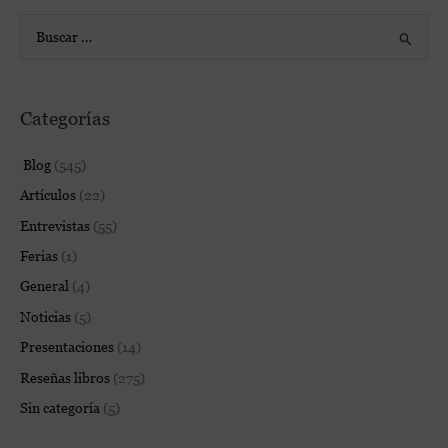
B
u
s
Categorías
c
a
Blog
(545)
r
Artículos
(22)
p
Entrevistas
(55)
o
Ferias
(1)
r
:
General
(4)
Noticias
(5)
Presentaciones
(14)
Reseñas libros
(275)
Sin categoría
(5)