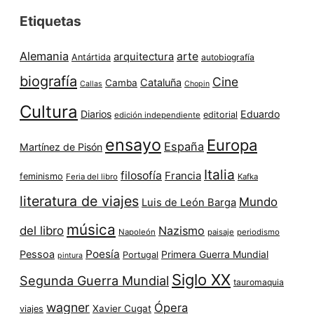
Etiquetas
Alemania
arte
arquitectura
Antártida
autobiografía
biografía
Cine
Cataluña
Camba
Callas
Chopin
Cultura
Diarios
Eduardo
editorial
edición independiente
ensayo
Europa
España
Martínez de Pisón
Italia
filosofía
Francia
feminismo
Feria del libro
Kafka
literatura de viajes
Mundo
Luis de León Barga
música
del libro
Nazismo
Napoleón
paisaje
periodismo
Poesía
Pessoa
Primera Guerra Mundial
Portugal
pintura
Siglo XX
Segunda Guerra Mundial
tauromaquia
wagner
Ópera
Xavier Cugat
viajes