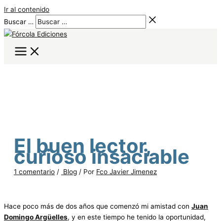
Ir al contenido
Buscar …
El buen lector,
curioso insaciable
1 comentario
/
Blog
/ Por
Fco Javier Jimenez
Hace poco más de dos años que comenzó mi amistad con
Juan
Domingo Argüelles
, y en este tiempo he tenido la oportunidad,