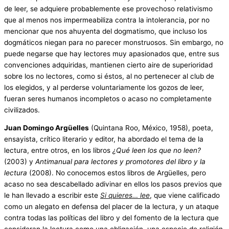
de leer, se adquiere probablemente ese provechoso relativismo
que al menos nos impermeabiliza contra la intolerancia, por no
mencionar que nos ahuyenta del dogmatismo, que incluso los
dogmáticos niegan para no parecer monstruosos. Sin embargo, no
puede negarse que hay lectores muy apasionados que, entre sus
convenciones adquiridas, mantienen cierto aire de superioridad
sobre los no lectores, como si éstos, al no pertenecer al club de
los elegidos, y al perderse voluntariamente los gozos de leer,
fueran seres humanos incompletos o acaso no completamente
civilizados.
Juan Domingo Argüelles
(Quintana Roo, México, 1958), poeta,
ensayista, crítico literario y editor, ha abordado el tema de la
lectura, entre otros, en los libros
¿Qué leen los que no leen?
(2003) y
Antimanual para lectores y promotores del libro y la
lectura
(2008). No conocemos estos libros de Argüelles, pero
acaso no sea descabellado adivinar en ellos los pasos previos que
le han llevado a escribir este
Si quieres… lee
,
que viene calificado
como un alegato en defensa del placer de la lectura, y un ataque
contra todas las políticas del libro y del fomento de la lectura que