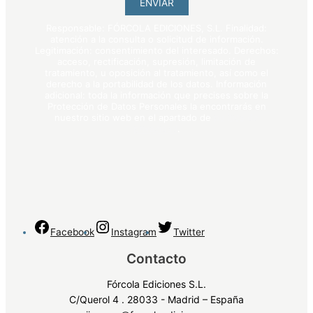
ENVIAR
Responsable: FÓRCOLA EDICIONES, S.L. Finalidad:
atención a la consulta o solicitud de información.
Legitimación: consentimiento del interesado. Derechos:
acceso, rectificación, supresión, limitación de
tratamiento, u oposición al tratamiento, así como el
derecho a la portabilidad de los datos. Información
adicional: toda la información que precises sobre la
Protección de Datos Personales la encontrarás en
nuestro sitio web en el apartado de
política de
privacidad
.
Facebook
Instagram
Twitter
Contacto
Fórcola Ediciones S.L.
C/Querol 4 . 28033 - Madrid – España