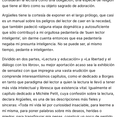
consideran la lectura como una obligación, una especie de religión
que tiene al libro como su objeto sagrado de adoración.
Argüelles tiene la cortesía de exponer en el largo prólogo, que casi
es un manual sobre los peligros del lector de caer en la necedad,
que también padeció «alguna etapa dogmática y autosuficiente
que sólo contribuyó a mi orgullosa pedantería de ‘buen lector
inteligente’, sin darme cuenta entonces que esa pedantería
negaba mi presunta inteligencia. No se puede ser, al mismo
tiempo, pedante e inteligente».
Dividido en dos partes, «Lectura y educación» y «La libertad y el
diálogo con los libros», su mejor aportación acaso sea la exhibición
de sensatez con que impregna una vasta erudición que
comprende interesantísimos capítulos, como el dedicado a Borges
en tanto que paradigma del lector a quien la lectura le llevó a tener
más vida intelectual y libresca que existencia vital. Igualmente el
capítulo dedicado a Michèle Petit, cuya confesión sobre la lectura,
declara Argüelles, es una de las descripciones más fieles y
sinceras: «Toda mi vida leí por curiosidad insaciable, para leerme a
mí misma, para poner palabras sobre mis deseos, heridas o
miedos; para transfigurar mis penas, construir un poco de sentido,