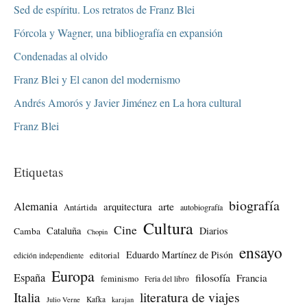
Sed de espíritu. Los retratos de Franz Blei
Fórcola y Wagner, una bibliografía en expansión
Condenadas al olvido
Franz Blei y El canon del modernismo
Andrés Amorós y Javier Jiménez en La hora cultural
Franz Blei
Etiquetas
biografía
Alemania
arte
arquitectura
Antártida
autobiografía
Cultura
Cine
Cataluña
Diarios
Camba
Chopin
ensayo
Eduardo Martínez de Pisón
editorial
edición independiente
Europa
España
filosofía
Francia
feminismo
Feria del libro
literatura de viajes
Italia
Kafka
Julio Verne
karajan