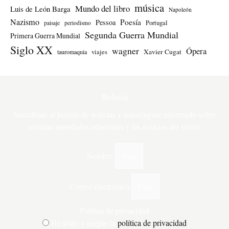
música
Mundo del libro
Luis de León Barga
Napoleón
Nazismo
Poesía
Pessoa
Portugal
paisaje
periodismo
Segunda Guerra Mundial
Primera Guerra Mundial
Siglo XX
wagner
Ópera
Xavier Cugat
tauromaquia
viajes
Boletín
Suscríbase al boletín de noticias y manténgase informado sobre
nuestras novedades editoriales y las noticias del sector.
Nombre
Correo electrónico
Política de privacidad
He leído y acepto la
política de privacidad