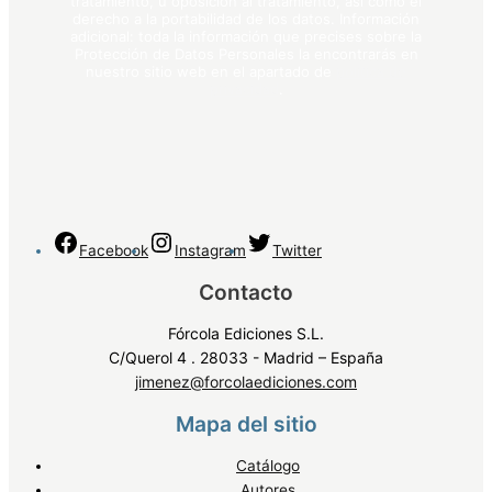
tratamiento, u oposición al tratamiento, así como el
derecho a la portabilidad de los datos. Información
adicional: toda la información que precises sobre la
Protección de Datos Personales la encontrarás en
nuestro sitio web en el apartado de
política de
privacidad
.
Facebook
Instagram
Twitter
Contacto
Fórcola Ediciones S.L.
C/Querol 4 . 28033 - Madrid – España
jimenez@forcolaediciones.com
Mapa del sitio
Catálogo
Autores