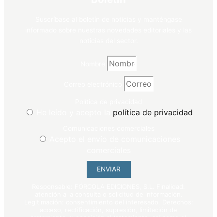
Suscríbase al boletín de noticias y manténgase
informado sobre nuestras novedades editoriales y las
noticias del sector.
Nombre
Correo electrónico
Política de privacidad
He leído y acepto la
política de privacidad
Comunicaciones comerciales
Acepto el envío de comunicaciones
comerciales
ENVIAR
Responsable: FÓRCOLA EDICIONES, S.L. Finalidad:
atención a la consulta o solicitud de información.
Legitimación: consentimiento del interesado. Derechos:
acceso, rectificación, supresión, limitación de