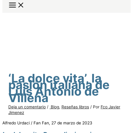
‘La dolce vita’, la
pasión italiana de
Luis Antonio de
Villena
Deja un comentario
/
Blog
,
Reseñas libros
/ Por
Fco Javier
Jimenez
Alfredo Urdaci / Fan Fan, 27 de marzo de 2023