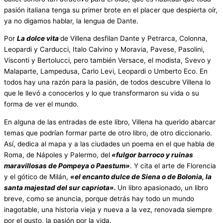
pasión italiana tenga su primer brote en el placer que despierta oír,
ya no digamos hablar, la lengua de Dante.
Por
La dolce vita
de Villena desfilan Dante y Petrarca, Colonna,
Leopardi y Carducci, Italo Calvino y Moravia, Pavese, Pasolini,
Visconti y Bertolucci, pero también Versace, el modista, Svevo y
Malaparte, Lampedusa, Carlo Levi, Leopardi o Umberto Eco. En
todos hay una razón para la pasión, de todos descubre Villena lo
que le llevó a conocerlos y lo que transformaron su vida o su
forma de ver el mundo.
En alguna de las entradas de este libro, Villena ha querido abarcar
temas que podrían formar parte de otro libro, de otro diccionario.
Así, dedica al mapa y a las ciudades un poema en el que habla de
Roma, de Nápoles y Palermo, del
«fulgor barroco y ruinas
maravillosas de Pompeya o Paestum»
. Y cita el arte de Florencia
y el gótico de Milán,
«el encanto dulce de Siena o de Bolonia, la
santa majestad del sur capriota».
Un libro apasionado, un libro
breve, como se anuncia, porque detrás hay todo un mundo
inagotable, una historia vieja y nueva a la vez, renovada siempre
por el gusto, la pasión por la vida.