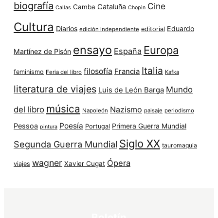
biografía
Cine
Cataluña
Camba
Callas
Chopin
Cultura
Diarios
Eduardo
editorial
edición independiente
ensayo
Europa
España
Martínez de Pisón
Italia
filosofía
Francia
feminismo
Feria del libro
Kafka
literatura de viajes
Mundo
Luis de León Barga
música
del libro
Nazismo
Napoleón
paisaje
periodismo
Poesía
Pessoa
Primera Guerra Mundial
Portugal
pintura
Siglo XX
Segunda Guerra Mundial
tauromaquia
wagner
Ópera
Xavier Cugat
viajes
Boletín