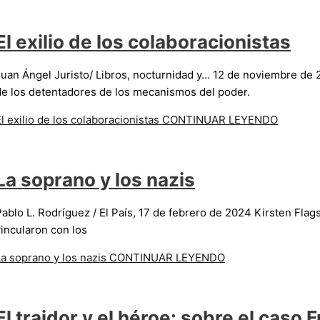
El exilio de los colaboracionistas
Juan Ángel Juristo/ Libros, nocturnidad y… 12 de noviembre de 
de los detentadores de los mecanismos del poder.
l exilio de los colaboracionistas
CONTINUAR LEYENDO
La soprano y los nazis
ablo L. Rodríguez / El País, 17 de febrero de 2024 Kirsten Flags
vincularon con los
La soprano y los nazis
CONTINUAR LEYENDO
El traidor y el héroe: sobre el caso