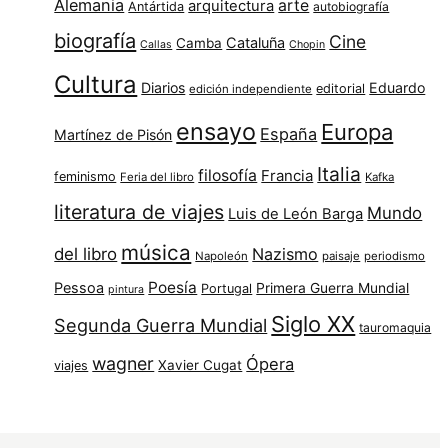
Alemania
arte
arquitectura
Antártida
autobiografía
biografía
Cine
Cataluña
Camba
Callas
Chopin
Cultura
Diarios
Eduardo
editorial
edición independiente
ensayo
Europa
España
Martínez de Pisón
Italia
filosofía
Francia
feminismo
Feria del libro
Kafka
literatura de viajes
Mundo
Luis de León Barga
música
del libro
Nazismo
Napoleón
paisaje
periodismo
Poesía
Pessoa
Primera Guerra Mundial
Portugal
pintura
Siglo XX
Segunda Guerra Mundial
tauromaquia
wagner
Ópera
Xavier Cugat
viajes