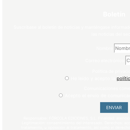
Boletín
Suscríbase al boletín de noticias y manténgase informad
las noticias del sec
Nombre
Correo electrónico
Política de privaci
He leído y acepto la
políti
Comunicaciones come
Acepto el envío de comunica
ENVIAR
Responsable: FÓRCOLA EDICIONES, S.L. Finalidad: atención 
Legitimación: consentimiento del interesado. Derechos: acce
tratamiento, u oposición al tratamiento, así como el derecho