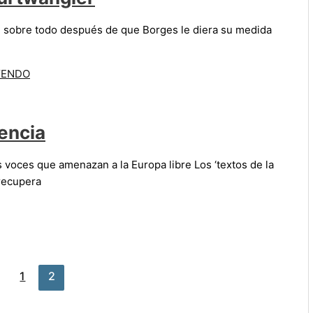
a, sobre todo después de que Borges le diera su medida
YENDO
encia
 voces que amenazan a la Europa libre Los ‘textos de la
recupera
1
2