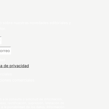
o sobre nuestras novedades editoriales y
tor.
dad
ca de privacidad
rciales
ciones comerciales
a la consulta o solicitud de información.
so, rectificación, supresión, limitación de
 a la portabilidad de los datos. Información