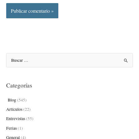
B
u
s
Categorías
c
a
Blog
(545)
r
Artículos
(22)
p
Entrevistas
(55)
o
Ferias
(1)
r
:
General
(4)