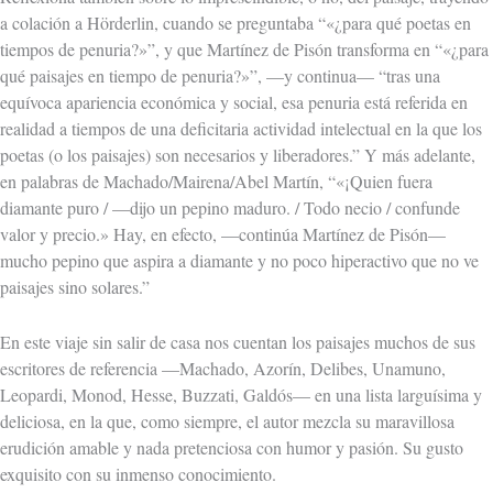
a colación a Hörderlin, cuando se preguntaba “«¿para qué poetas en
tiempos de penuria?»”, y que Martínez de Pisón transforma en “«¿para
qué paisajes en tiempo de penuria?»”, —y continua— “tras una
equívoca apariencia económica y social, esa penuria está referida en
realidad a tiempos de una deficitaria actividad intelectual en la que los
poetas (o los paisajes) son necesarios y liberadores.” Y más adelante,
en palabras de Machado/Mairena/Abel Martín, “«¡Quien fuera
diamante puro / —dijo un pepino maduro. / Todo necio / confunde
valor y precio.» Hay, en efecto, —continúa Martínez de Pisón—
mucho pepino que aspira a diamante y no poco hiperactivo que no ve
paisajes sino solares.”
En este viaje sin salir de casa nos cuentan los paisajes muchos de sus
escritores de referencia —Machado, Azorín, Delibes, Unamuno,
Leopardi, Monod, Hesse, Buzzati, Galdós— en una lista larguísima y
deliciosa, en la que, como siempre, el autor mezcla su maravillosa
erudición amable y nada pretenciosa con humor y pasión. Su gusto
exquisito con su inmenso conocimiento.