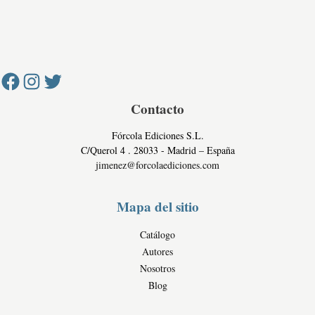
r
o
i
i
n
c
Facebook
Instagram
Twitter
v
e
o
a
s
c
c
i
o
d
Contacto
m
a
e
Fórcola Ediciones S.L.
d
r
C/Querol 4 . 28033 - Madrid – España
c
jimenez@forcolaediciones.com
i
a
Mapa del sitio
l
e
Catálogo
s
Autores
Nosotros
Blog