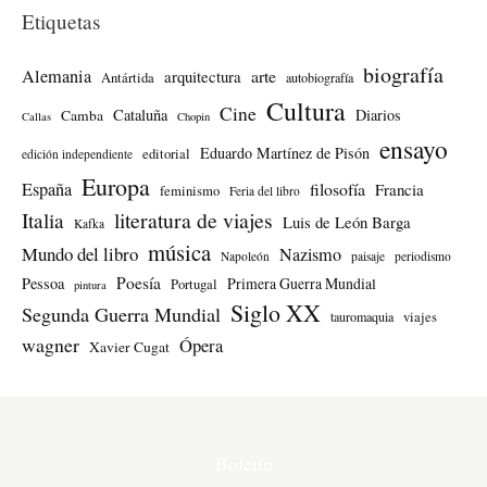
Etiquetas
biografía
Alemania
arte
arquitectura
Antártida
autobiografía
Cultura
Cine
Cataluña
Diarios
Camba
Callas
Chopin
ensayo
Eduardo Martínez de Pisón
editorial
edición independiente
Europa
España
filosofía
Francia
feminismo
Feria del libro
literatura de viajes
Italia
Luis de León Barga
Kafka
música
Mundo del libro
Nazismo
Napoleón
paisaje
periodismo
Poesía
Pessoa
Primera Guerra Mundial
Portugal
pintura
Siglo XX
Segunda Guerra Mundial
tauromaquia
viajes
wagner
Ópera
Xavier Cugat
Boletín