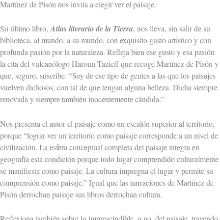
Martínez de Pisón nos invita a elegir ver el paisaje.
Su último libro,
Atlas literario de la Tierra
, nos lleva, sin salir de su
biblioteca, al mundo, a su mundo, con exquisito gusto artístico y con
profunda pasión por la naturaleza. Refleja bien ese gusto y esa pasión
la cita del vulcanólogo Haroun Tazieff que recoge Martínez de Pisón y
que, seguro, suscribe: “Soy de ese tipo de gentes a las que los paisajes
vuelven dichosos, con tal de que tengan alguna belleza. Dicha siempre
renovada y siempre también inocentemente cándida.”
Nos presenta el autor el paisaje como un escalón superior al territorio,
porque “lograr ver un territorio como paisaje corresponde a un nivel de
civilización. La esfera conceptual completa del paisaje integra en
geografía esta condición porque todo lugar comprendido culturalmente
se manifiesta como paisaje. La cultura impregna el lugar y permite su
comprensión como paisaje.” Igual que las narraciones de Martínez de
Pisón derrochan paisaje sus libros derrochan cultura.
Reflexiona también sobre lo imprescindible, o no, del paisaje, trayendo