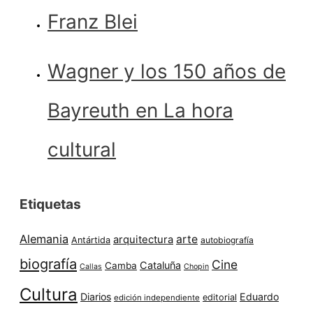
Franz Blei
Wagner y los 150 años de
Bayreuth en La hora
cultural
Etiquetas
Alemania
arte
arquitectura
Antártida
autobiografía
biografía
Cine
Cataluña
Camba
Callas
Chopin
Cultura
Diarios
Eduardo
editorial
edición independiente