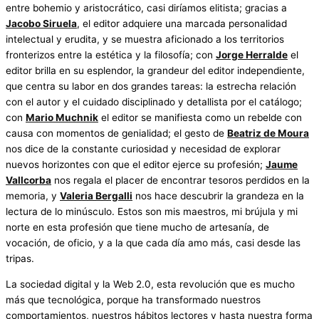
entre bohemio y aristocrático, casi diríamos elitista; gracias a
Jacobo Siruela
, el editor adquiere una marcada personalidad
intelectual y erudita, y se muestra aficionado a los territorios
fronterizos entre la estética y la filosofía; con
Jorge Herralde
el
editor brilla en su esplendor, la grandeur del editor independiente,
que centra su labor en dos grandes tareas: la estrecha relación
con el autor y el cuidado disciplinado y detallista por el catálogo;
con
Mario Muchnik
el editor se manifiesta como un rebelde con
causa con momentos de genialidad; el gesto de
Beatriz de Moura
nos dice de la constante curiosidad y necesidad de explorar
nuevos horizontes con que el editor ejerce su profesión;
Jaume
Vallcorba
nos regala el placer de encontrar tesoros perdidos en la
memoria, y
Valeria Bergalli
nos hace descubrir la grandeza en la
lectura de lo minúsculo. Estos son mis maestros, mi brújula y mi
norte en esta profesión que tiene mucho de artesanía, de
vocación, de oficio, y a la que cada día amo más, casi desde las
tripas.
La sociedad digital y la Web 2.0, esta revolución que es mucho
más que tecnológica, porque ha transformado nuestros
comportamientos, nuestros hábitos lectores y hasta nuestra forma