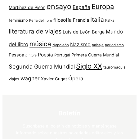
ensayo
Europa
España
Martínez de Pisón
Italia
filosofía
Francia
feminismo
Feria del libro
Kafka
literatura de viajes
Mundo
Luis de León Barga
música
del libro
Nazismo
Napoleón
paisaje
periodismo
Poesía
Pessoa
Primera Guerra Mundial
Portugal
pintura
Siglo XX
Segunda Guerra Mundial
tauromaquia
wagner
Ópera
Xavier Cugat
viajes
Boletín
Suscríbase al boletín de noticias y manténgase
informado sobre nuestras novedades editoriales y las