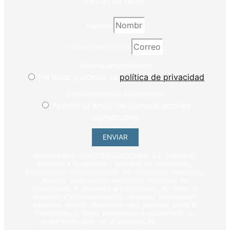
noticias del sector.
Nombre
Correo electrónico
Política de privacidad
He leído y acepto la
política de privacidad
Comunicaciones comerciales
Acepto el envío de comunicaciones
comerciales
ENVIAR
Responsable: FÓRCOLA EDICIONES, S.L. Finalidad:
atención a la consulta o solicitud de información.
Legitimación: consentimiento del interesado. Derechos:
acceso, rectificación, supresión, limitación de
tratamiento, u oposición al tratamiento, así como el
derecho a la portabilidad de los datos. Información
adicional: toda la información que precises sobre la
Protección de Datos Personales la encontrarás en
nuestro sitio web en el apartado de
política de
privacidad
.