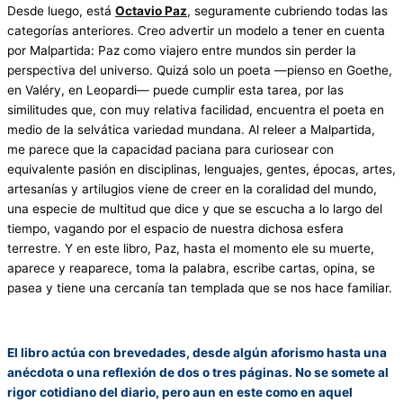
Desde luego, está
Octavio Paz
, seguramente cubriendo todas las
categorías anteriores. Creo advertir un modelo a tener en cuenta
por Malpartida: Paz como viajero entre mundos sin perder la
perspectiva del universo. Quizá solo un poeta —pienso en Goethe,
en Valéry, en Leopardi— puede cumplir esta tarea, por las
similitudes que, con muy relativa facilidad, encuentra el poeta en
medio de la selvática variedad mundana. Al releer a Malpartida,
me parece que la capacidad paciana para curiosear con
equivalente pasión en disciplinas, lenguajes, gentes, épocas, artes,
artesanías y artilugios viene de creer en la coralidad del mundo,
una especie de multitud que dice y que se escucha a lo largo del
tiempo, vagando por el espacio de nuestra dichosa esfera
terrestre. Y en este libro, Paz, hasta el momento ele su muerte,
aparece y reaparece, toma la palabra, escribe cartas, opina, se
pasea y tiene una cercanía tan templada que se nos hace familiar.
El libro actúa con brevedades, desde algún aforismo hasta una
anécdota o una reflexión de dos o tres páginas. No se somete al
rigor cotidiano del diario, pero aun en este como en aquel