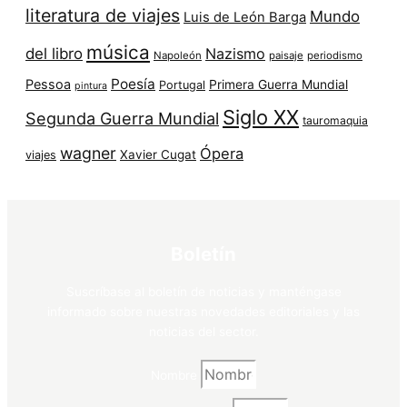
literatura de viajes
Mundo
Luis de León Barga
música
del libro
Nazismo
Napoleón
paisaje
periodismo
Poesía
Pessoa
Primera Guerra Mundial
Portugal
pintura
Siglo XX
Segunda Guerra Mundial
tauromaquia
wagner
Ópera
Xavier Cugat
viajes
Boletín
Suscríbase al boletín de noticias y manténgase
informado sobre nuestras novedades editoriales y las
noticias del sector.
Nombre