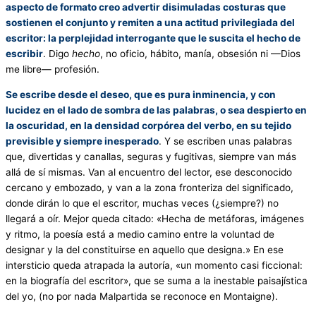
aspecto de formato creo advertir disimuladas costuras que
sostienen el conjunto y remiten a una actitud privilegiada del
escritor: la perplejidad interrogante que le suscita el hecho de
escribir
. Digo
hecho
, no oficio, hábito, manía, obsesión ni —Dios
me libre— profesión.
Se escribe desde el deseo, que es pura inminencia, y con
lucidez en el lado de sombra de las palabras, o sea despierto en
la oscuridad, en la densidad corpórea del verbo, en su tejido
previsible y siempre inesperado
. Y se escriben unas palabras
que, divertidas y canallas, seguras y fugitivas, siempre van más
allá de sí mismas. Van al encuentro del lector, ese desconocido
cercano y embozado, y van a la zona fronteriza del significado,
donde dirán lo que el escritor, muchas veces (¿siempre?) no
llegará a oír. Mejor queda citado: «Hecha de metáforas, imágenes
y ritmo, la poesía está a medio camino entre la voluntad de
designar y la del constituirse en aquello que designa.» En ese
intersticio queda atrapada la autoría, «un momento casi ficcional:
en la biografía del escritor», que se suma a la inestable paisajística
del yo, (no por nada Malpartida se reconoce en Montaigne).