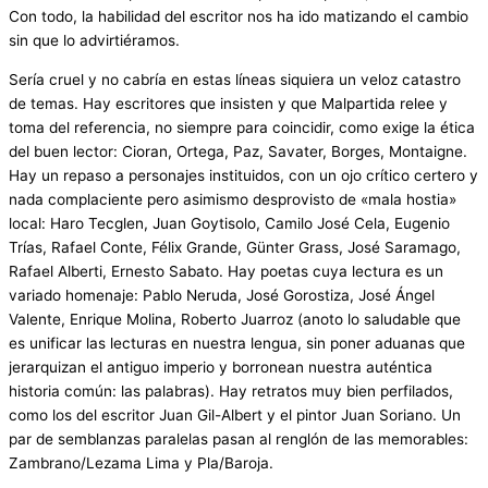
Con todo, la habilidad del escritor nos ha ido matizando el cambio
sin que lo advirtiéramos.
Sería cruel y no cabría en estas líneas siquiera un veloz catastro
de temas. Hay escritores que insisten y que Malpartida relee y
toma del referencia, no siempre para coincidir, como exige la ética
del buen lector: Cioran, Ortega, Paz, Savater, Borges, Montaigne.
Hay un repaso a personajes instituidos, con un ojo crítico certero y
nada complaciente pero asimismo desprovisto de «mala hostia»
local: Haro Tecglen, Juan Goytisolo, Camilo José Cela, Eugenio
Trías, Rafael Conte, Félix Grande, Günter Grass, José Saramago,
Rafael Alberti, Ernesto Sabato. Hay poetas cuya lectura es un
variado homenaje: Pablo Neruda, José Gorostiza, José Ángel
Valente, Enrique Molina, Roberto Juarroz (anoto lo saludable que
es unificar las lecturas en nuestra lengua, sin poner aduanas que
jerarquizan el antiguo imperio y borronean nuestra auténtica
historia común: las palabras). Hay retratos muy bien perfilados,
como los del escritor Juan Gil-Albert y el pintor Juan Soriano. Un
par de semblanzas paralelas pasan al renglón de las memorables:
Zambrano/Lezama Lima y Pla/Baroja.