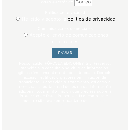
Correo electrónico
Política de privacidad
He leído y acepto la
política de privacidad
Comunicaciones comerciales
Acepto el envío de comunicaciones
comerciales
ENVIAR
Responsable: FÓRCOLA EDICIONES, S.L. Finalidad:
atención a la consulta o solicitud de información.
Legitimación: consentimiento del interesado. Derechos:
acceso, rectificación, supresión, limitación de
tratamiento, u oposición al tratamiento, así como el
derecho a la portabilidad de los datos. Información
adicional: toda la información que precises sobre la
Protección de Datos Personales la encontrarás en
nuestro sitio web en el apartado de
política de
privacidad
.