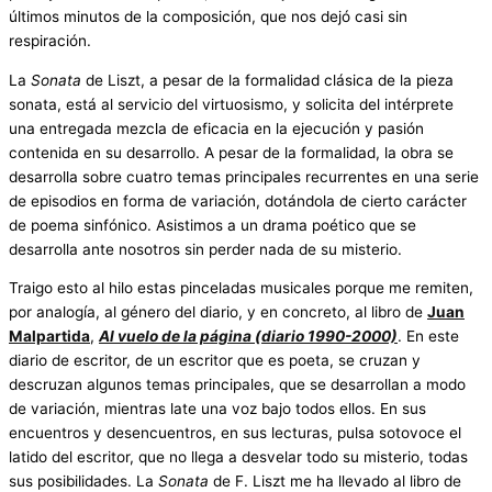
últimos minutos de la composición, que nos dejó casi sin
respiración.
La
Sonata
de Liszt, a pesar de la formalidad clásica de la pieza
sonata, está al servicio del virtuosismo, y solicita del intérprete
una entregada mezcla de eficacia en la ejecución y pasión
contenida en su desarrollo. A pesar de la formalidad, la obra se
desarrolla sobre cuatro temas principales recurrentes en una serie
de episodios en forma de variación, dotándola de cierto carácter
de poema sinfónico. Asistimos a un drama poético que se
desarrolla ante nosotros sin perder nada de su misterio.
Traigo esto al hilo estas pinceladas musicales porque me remiten,
por analogía, al género del diario, y en concreto, al libro de
Juan
Malpartida
,
Al vuelo de la página (diario 1990-2000)
. En este
diario de escritor, de un escritor que es poeta, se cruzan y
descruzan algunos temas principales, que se desarrollan a modo
de variación, mientras late una voz bajo todos ellos. En sus
encuentros y desencuentros, en sus lecturas, pulsa sotovoce el
latido del escritor, que no llega a desvelar todo su misterio, todas
sus posibilidades. La
Sonata
de F. Liszt me ha llevado al libro de