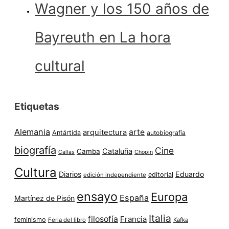
Wagner y los 150 años de
Bayreuth en La hora
cultural
Etiquetas
Alemania
arte
arquitectura
Antártida
autobiografía
biografía
Cine
Cataluña
Camba
Callas
Chopin
Cultura
Diarios
Eduardo
editorial
edición independiente
ensayo
Europa
España
Martínez de Pisón
Italia
filosofía
Francia
feminismo
Feria del libro
Kafka