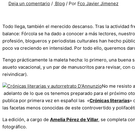
Deja un comentario
/
Blog
/ Por
Fco Javier Jimenez
Todo llega, también el merecido descanso. Tras la actividad f
balance: Fórcola se ha dado a conocer a más lectores, nuestro
profesión, blogueros y periodistas culturales han hecho públic
poco va creciendo en intensidad. Por todo ello, queremos daro
Tengo prácticamente la maleta hecha: lo primero, una buena se
asueto vacacional, y un par de manuscritos para revisar, con ca
reivindicar).
No me resisto 
adelanto de lo que os tenemos preparado para el próximo ot
publica por primera vez en español las «
Crónicas literarias
» 
las facetas menos conocidas de este controvertido y polifacéti
La edición, a cargo de
Amelia Pérez de Villar
, se completa co
fotográfico.