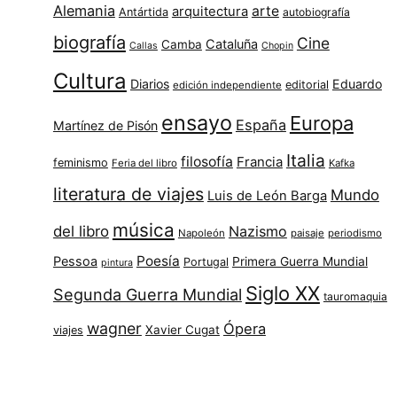
Alemania
arte
arquitectura
Antártida
autobiografía
biografía
Cine
Cataluña
Camba
Callas
Chopin
Cultura
Diarios
Eduardo
editorial
edición independiente
ensayo
Europa
España
Martínez de Pisón
Italia
filosofía
Francia
feminismo
Feria del libro
Kafka
literatura de viajes
Mundo
Luis de León Barga
música
del libro
Nazismo
Napoleón
paisaje
periodismo
Poesía
Pessoa
Primera Guerra Mundial
Portugal
pintura
Siglo XX
Segunda Guerra Mundial
tauromaquia
wagner
Ópera
Xavier Cugat
viajes