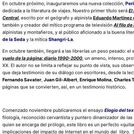
En octubre próximo, inauguraremos una nueva colección,
Per
dedicada a la literatura de viajes. Nuestro primer título será
El
Central
, escrito por el geógrafo y alpinista
Eduardo Martínez 
también y creador del mítico programa de televisión
Al filo de
alpinistas y montañeros, y al público aficionado a la buena lite
de la Seda
y la mítica
Shangri-La
.
En octubre también, llegará a las librerías un peso pesado: el e
vuelo de la página: diario 1990-2000
, un ameno, intenso, pro
XX. El autor no se limita a reflejar su punto de vista, sus observa
que deja testimonio de su diálogo con escritores, desde la l
Fernando Savater
,
Juan Gil-Albert
,
Enrique Molina
,
Charles 
páginas que se convierten, así, en un testimonio histórico
.
Comenzado noviembre publicaremos el ensayo
Elogio del tex
filología, reconocido cervantista y puntero dinamizador de la
quien se encarga del prólogo, este libro es un perfecto «qui
implicaciones del impacto de Internet en el mundo del libro. S