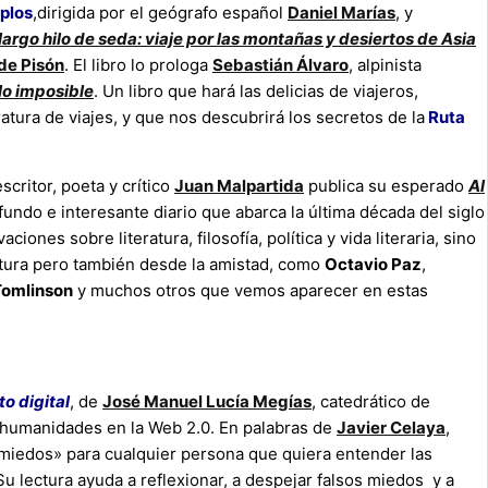
iplos
,
dirigida por el geógrafo español
Daniel Marías
, y
 largo hilo de seda: viaje por las montañas y desiertos de Asia
de Pisón
. El libro lo prologa
Sebastián Álvaro
, alpinista
 lo imposible
. Un libro que hará las delicias de viajeros,
ratura de viajes, y que nos descubrirá los secretos de la
Ruta
scritor, poeta y crítico
Juan Malpartida
publica su esperado
Al
fundo e interesante diario que abarca la última década del siglo
ciones sobre literatura, filosofía, política y vida literaria, sino
ectura pero también desde la amistad, como
Octavio Paz
,
Tomlinson
y muchos otros que vemos aparecer en estas
to digital
, de
José Manuel Lucía Megías
, catedrático de
s humanidades en la Web 2.0. En palabras de
Javier Celaya
,
tamiedos» para cualquier persona que quiera entender las
u lectura ayuda a reflexionar, a despejar falsos miedos y a