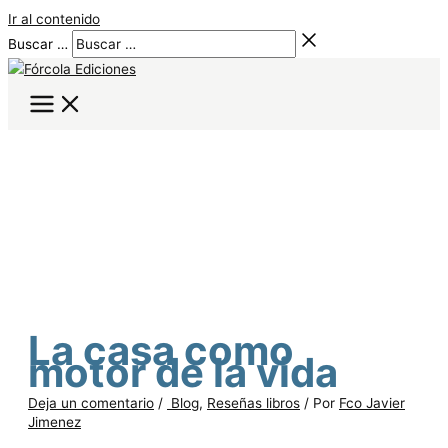
Ir al contenido
Buscar …
La casa como
motor de la vida
Deja un comentario
/
Blog
,
Reseñas libros
/ Por
Fco Javier
Jimenez