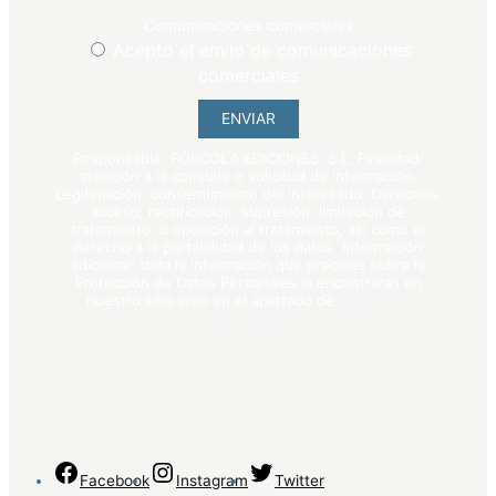
Comunicaciones comerciales
Acepto el envío de comunicaciones
comerciales
ENVIAR
Responsable: FÓRCOLA EDICIONES, S.L. Finalidad:
atención a la consulta o solicitud de información.
Legitimación: consentimiento del interesado. Derechos:
acceso, rectificación, supresión, limitación de
tratamiento, u oposición al tratamiento, así como el
derecho a la portabilidad de los datos. Información
adicional: toda la información que precises sobre la
Protección de Datos Personales la encontrarás en
nuestro sitio web en el apartado de
política de
privacidad
.
Facebook
Instagram
Twitter