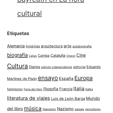
cultural
Etiquetas
Alemania
arte
arquitectura
Antártida
autobiografía
biografía
Cine
Cataluña
Camba
Callas
Chopin
Cultura
Diarios
Eduardo
editorial
edición independiente
ensayo
Europa
España
Martínez de Pisón
Italia
filosofía
Francia
feminismo
Feria del libro
Kafka
literatura de viajes
Mundo
Luis de León Barga
música
del libro
Nazismo
Napoleón
paisaje
periodismo