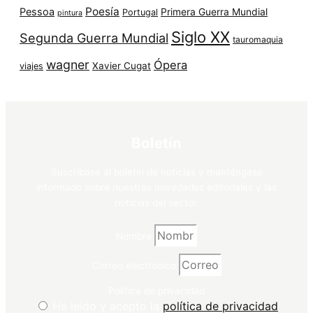
Poesía
Pessoa
Primera Guerra Mundial
Portugal
pintura
Siglo XX
Segunda Guerra Mundial
tauromaquia
wagner
Ópera
Xavier Cugat
viajes
Boletín
Suscríbase al boletín de noticias y manténgase
informado sobre nuestras novedades editoriales y las
noticias del sector.
Nombre
Correo electrónico
Política de privacidad
He leído y acepto la
política de privacidad