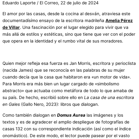
Eduardo Laporte / El Correo, 22 de julio de 2024
El amor por las casas, desde la cocina al desván, atraviesa este
documentadísímo ensayo de la escritora madrileña
Amelia Pérez
de Villar
. Una fascinación por el lugar elegido para vivir que va
más allá de estilos y estéticas, sino que tiene que ver con el poder
que opera en la identidad y el rumbo vital de sus moradores.
Quien mejor refleja esa fuerza es Jan Morris, escritora y perioclista
(nacida James) que se reconocía en las palabras de su mujer
cuando decía que la casa que habitaron era «un motor de vida».
Para Morris era más bien un lugar cargado de «simbolismo
abstracto» que actuaba como metáfora de todo lo que amaba de
su país. De hecho, escribió sobre ello en
L
a casa
d
e
u
n
a
e
s
c
r
i
t
o
r
a
e
n
G
a
l
e
s
(Gallo Nero, 2023): libros que dialogan.
Como también dialogan en
D
om
u
s
A
u
r
ea
las imágenes y los
textos y es de agradecer el amplio despliegue de fotografías de
casas ­132­ con su correspondiente indicación (así como el índice
onomástico). De este modo, el lector puede pasear por el vasto