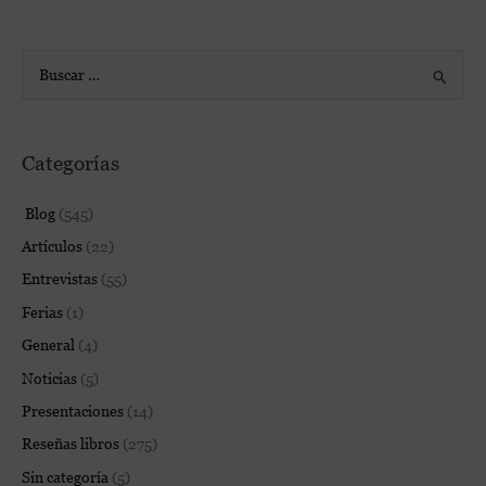
B
u
s
Categorías
c
a
Blog
(545)
r
Artículos
(22)
p
Entrevistas
(55)
o
Ferias
(1)
r
:
General
(4)
Noticias
(5)
Presentaciones
(14)
Reseñas libros
(275)
Sin categoría
(5)