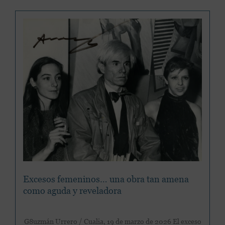
canta
lo
que
se
pierde
Excesos femeninos… una obra tan amena
como aguda y reveladora
G8uzmán Urrero / Cualia, 19 de marzo de 2026 El exceso