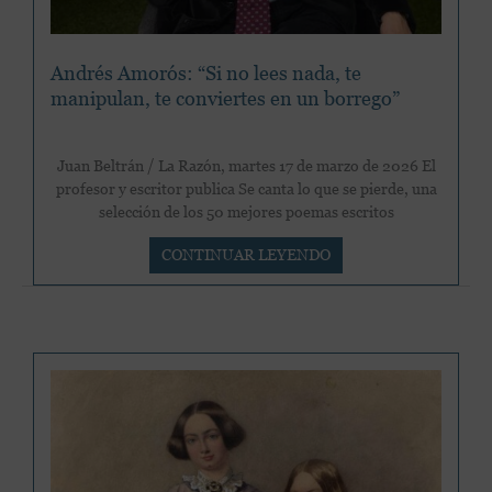
Andrés Amorós: “Si no lees nada, te
manipulan, te conviertes en un borrego”
Juan Beltrán / La Razón, martes 17 de marzo de 2026 El
profesor y escritor publica Se canta lo que se pierde, una
selección de los 50 mejores poemas escritos
Andrés
CONTINUAR LEYENDO
Amorós:
“Si
no
lees
nada,
te
manipulan,
te
conviertes
en