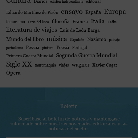
Cultura
Diarios
editorial
edición independiente
ensayo
Europa
España
Eduardo Martínez de Pisón
Italia
filosofía
Francia
feminismo
Feria del libro
Kafka
literatura de viajes
Luis de León Barga
música
Mundo del libro
Nazismo
Napoleón
paisaje
Poesía
Pessoa
Portugal
periodismo
pintura
Segunda Guerra Mundial
Primera Guerra Mundial
Siglo XX
wagner
viajes
Xavier Cugat
tauromaquia
Ópera
Boletín
Suscríbase al boletín de noticias y manténgase
informado sobre nuestras novedades editoriales y las
noticias del sector.