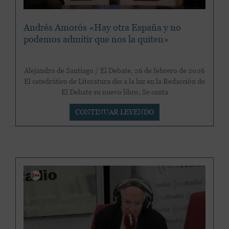
hay
en
Andrés Amorós «Hay otra España y no
España»
podemos admitir que nos la quiten»
Alejandro de Santiago / El Debate, 26 de febrero de 2026
El catedrático de Literatura dio a la luz en la Redacción de
El Debate su nuevo libro, Se canta
Andrés
CONTINUAR LEYENDO
Amorós
«Hay
otra
España
y
no
podemos
admitir
que
nos
la