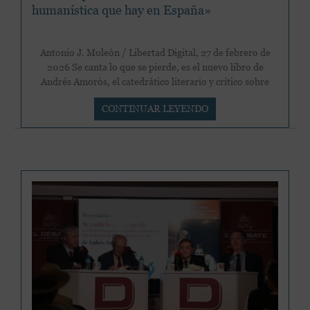
humanística que hay en España»
Antonio J. Moleón / Libertad Digital, 27 de febrero de
2026 Se canta lo que se pierde, es el nuevo libro de
Andrés Amorós, el catedrático literario y crítico sobre
Federico
CONTINUAR LEYENDO
presenta
el
nuevo
libro
de
Andrés
Amorós
que
combate
«la
ruina
absoluta
humanística
que