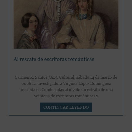
un
borrego”
Al rescate de escritoras románticas
Carmen R. Santos /ABC Cultural, sábado 14 de marzo de
2026 La investigadora Virginia López Domínguez
presenta en Condenadas al olvido un retrato de una
veintena de escritoras románticas y
Al
CONTINUAR LEYENDO
rescate
de
escritoras
románticas