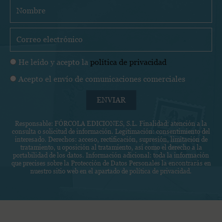
N
o
m
C
b
o
r
r
P
He leído y acepto la
política de privacidad
e
r
o
C
Acepto el envío de comunicaciones comerciales
e
l
o
o
í
ENVIAR
m
e
t
u
l
i
Responsable: FÓRCOLA EDICIONES, S.L. Finalidad: atención a la
n
e
consulta o solicitud de información. Legitimación: consentimiento del
c
i
c
interesado. Derechos: acceso, rectificación, supresión, limitación de
a
tratamiento, u oposición al tratamiento, así como el derecho a la
c
t
portabilidad de los datos. Información adicional: toda la información
d
a
r
que precises sobre la Protección de Datos Personales la encontrarás en
e
nuestro sitio web en el apartado de
política de privacidad
.
c
ó
p
i
n
r
o
i
i
n
c
Facebook
Instagram
Twitter
v
e