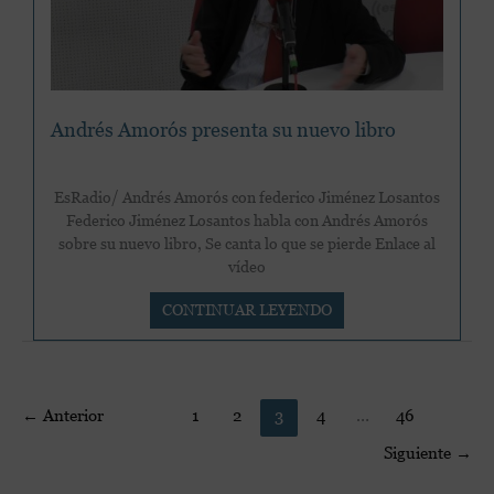
quiten»
Andrés Amorós presenta su nuevo libro
EsRadio/ Andrés Amorós con federico Jiménez Losantos
Federico Jiménez Losantos habla con Andrés Amorós
sobre su nuevo libro, Se canta lo que se pierde Enlace al
vídeo
Andrés
CONTINUAR LEYENDO
Amorós
presenta
su
nuevo
←
Anterior
1
2
3
4
…
46
libro
Siguiente
→