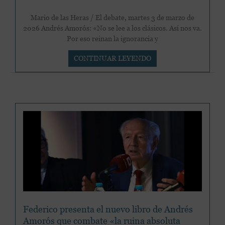
Mario de las Heras / El debate, martes 3 de marzo de
2026 Andrés Amorós: «No se lee a los clásicos. Así nos va.
Por eso reinan la ignorancia y
Andrés
CONTINUAR LEYENDO
Amorós:
«No
se
lee
a
los
clásicos.
Así
nos
va».
Federico presenta el nuevo libro de Andrés
Amorós que combate «la ruina absoluta