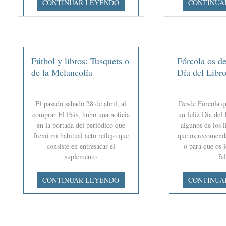
CONTINUAR LEYENDO
CONTINUA
Rulfo:
editor
historia
en
y
la
mito
Feria
del
Fútbol y libros: Tusquets o
Fórcola os de
Libro
de la Melancolía
Día del Libr
de
Madrid
El pasado sábado 28 de abril, al
Desde Fórcola q
comprar El País, hubo una noticia
un feliz Día del 
en la portada del periódico que
algunos de los l
frenó mi habitual acto reflejo que
que os recomend
consiste en entresacar el
o para que os 
suplemento
fa
Fútbol
Fórcola
CONTINUAR LEYENDO
CONTINUA
y
os
libros:
desea
Tusquets
un
o
feliz