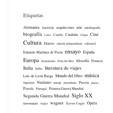
Etiquetas
Alemania
arte
arquitectura
Antártida
autobiografía
biografía
Cine
Cataluña
Camba
Callas
Chopin
Cultura
Diarios
editorial
edición independiente
ensayo
España
Eduardo Martínez de Pisón
Europa
filosofía
Francia
feminismo
Feria del libro
literatura de viajes
Italia
Kafka
música
Mundo del libro
Luis de León Barga
Nazismo
Pessoa
Napoleón
paisaje
periodismo
pintura
Poesía
Primera Guerra Mundial
Portugal
Siglo XX
Segunda Guerra Mundial
wagner
Ópera
Xavier Cugat
tauromaquia
viajes