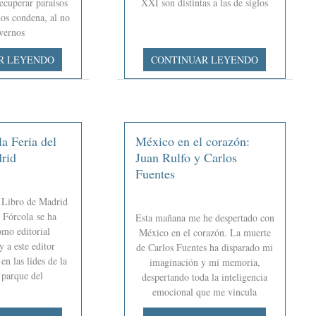
ecuperar paraísos
XXI son distintas a las de siglos
nos condena, al no
vernos
FLIC!
R LEYENDO
CONTINUAR LEYENDO
o
editores
y
libreros
en
la Feria del
México en el corazón:
tiempos
rid
Juan Rulfo y Carlos
de
Fuentes
guerra
l Libro de Madrid
 Fórcola se ha
Esta mañana me he despertado con
omo editorial
México en el corazón. La muerte
y a este editor
de Carlos Fuentes ha disparado mi
en las lides de la
imaginación y mi memoria,
l parque del
despertando toda la inteligencia
emocional que me vincula
México