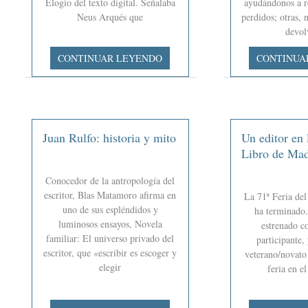
Elogio del texto digital. Señalaba
ayudándonos a r
Neus Arqués que
perdidos; otras, 
devol
Los
Editar
CONTINUAR LEYENDO
CONTINUA
libros
como
electrónicos
ejercicio
de
de
Fórcola
memoria
Juan Rulfo: historia y mito
Un editor en 
Libro de Mad
Conocedor de la antropología del
escritor, Blas Matamoro afirma en
La 71ª Feria de
uno de sus espléndidos y
ha terminado.
luminosos ensayos, Novela
estrenado c
familiar: El universo privado del
participante, 
escritor, que «escribir es escoger y
veterano/novato 
elegir
feria en e
Juan
Un