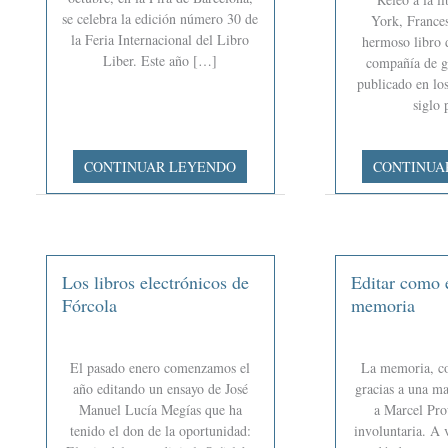
se celebra la edición número 30 de
York, Frances
la Feria Internacional del Libro
hermoso libro
Liber. Este año […]
compañía de ge
publicado en los
siglo 
Nos
Libros
CONTINUAR LEYENDO
CONTINUA
vamos
y
a
librerías:
Liber
construyamo
futuro
Los libros electrónicos de
Editar como e
Fórcola
memoria
El pasado enero comenzamos el
La memoria, c
año editando un ensayo de José
gracias a una m
Manuel Lucía Megías que ha
a Marcel Pro
tenido el don de la oportunidad:
involuntaria. A 