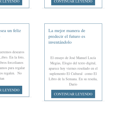
R LEYENDO
CONTINUAR LEYENDO
en
el
corazón:
Juan
Rulfo
sea un feliz
La mejor manera de
y
o
predecir el futuro es
Carlos
inventándolo
Fuentes
ueremos desearos
Libro. En la foto,
El ensayo de José Manuel Lucía
ibros forcolianos
Megías, Elogio del texto digital,
amos para regalar
aparece hoy viernes reseñado en el
los regalen. No
suplemento El Cultural como El
ltan
Libro de la Semana. En su reseña,
Darío
R LEYENDO
La
CONTINUAR LEYENDO
mejor
manera
de