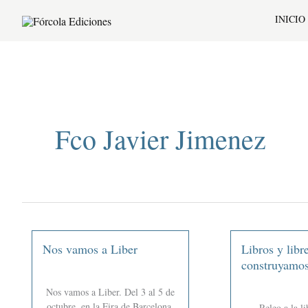
Ir
INICIO
al
contenido
Fco Javier Jimenez
Nos vamos a Liber
Libros y libre
construyamos
Nos vamos a Liber. Del 3 al 5 de
octubre, en la Fira de Barcelona,
Releo a la li