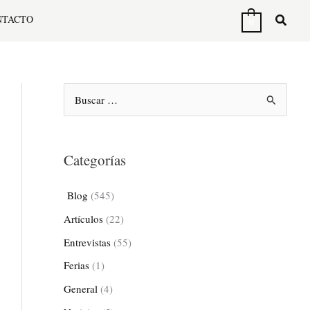
NTACTO
0
B
u
s
Categorías
c
a
Blog
(545)
r
Artículos
(22)
p
Entrevistas
(55)
o
Ferias
(1)
r
General
(4)
: