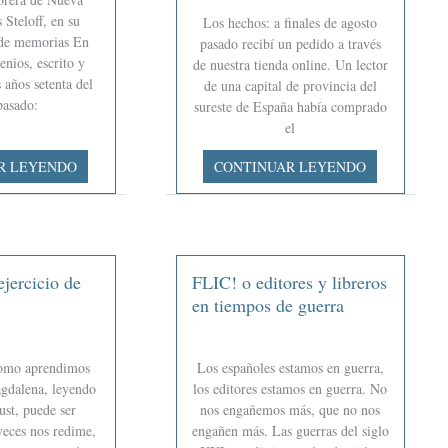
 Steloff, en su
Los hechos: a finales de agosto
 de memorias En
pasado recibí un pedido a través
nios, escrito y
de nuestra tienda online. Un lector
 años setenta del
de una capital de provincia del
pasado:
sureste de España había comprado
el
La
R LEYENDO
CONTINUAR LEYENDO
relación
editor-
s
lector
o
porqué
jercicio de
FLIC! o editores y libreros
sigo
en tiempos de guerra
creyendo
en
las
omo aprendimos
Los españoles estamos en guerra,
personas
agdalena, leyendo
los editores estamos en guerra. No
ust, puede ser
nos engañemos más, que no nos
veces nos redime,
engañen más. Las guerras del siglo